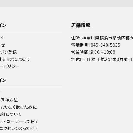
イン
店舗情報
ド
住所：神奈川県横浜市都筑区葛が谷
わせ
電話番号：045-948-5935
ガジン登録
営業時間：9:00～18:00
引法表示について
定休日：日曜日 第2or第3月曜日
ーポリシー
イン
グ
の保存方法
をおいしく飲むために
焙煎について
ティコーヒーって何？
エクセレンスって何？