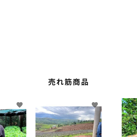
売れ筋商品
favorite
favorite