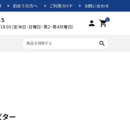
録
初めての方へ
ご利用ガイド
お問い合わせ
35
0
person
shopping_cart
0～18:00（定休日-日曜日・第2・第4月曜日）
search
水出しコーヒー
飲みやすくバランスの良いテイスト
2500円~
コーヒー器具
ビター