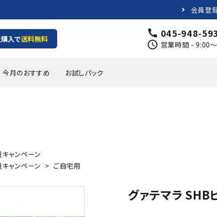
会員登
045-948-59
call
上購入で
送料無料
schedule
営業時間 - 9:0
今月のおすすめ
お試しパック
プパックコーヒー
の有るテイスト
1000円
カフェオレベース
軽やかで爽やかなテイスト
1000円~2000円
頒布会
オリジナルグッズ
量キャンペーン
量キャンペーン
>
ご自宅用
グァテマラ SHB