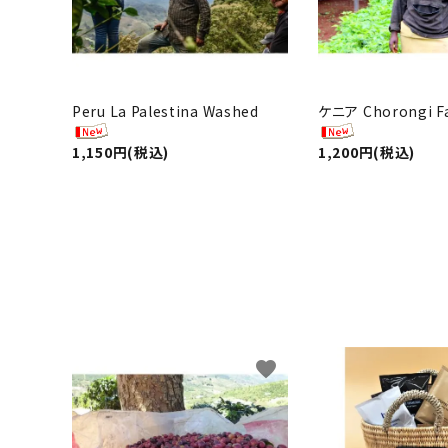
Peru La Palestina Washed
ケニア Chorongi F
1,150円(税込)
1,200円(税込)
favorite