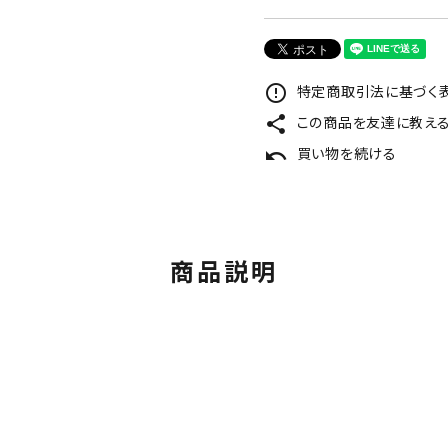
特定商取引法に基づく表
error_outline
この商品を友達に教え
share
買い物を続ける
undo
商品説明