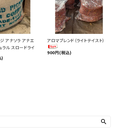
ジ アナソラ アナエ
アロマブレンド（ライトテイスト）
ュラル スロードライ
900円(税込)
込)
search