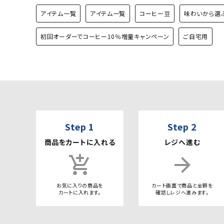
アイテム一覧
アイテム一覧
コーヒー豆
味わいから選
初回オーダーでコーヒー10％増量キャンペーン
ご自宅用
Step 1
Step 2
商品をカートに入れる
レジへ進む
add_shopping_cart
arrow_forward
お気に入りの商品を
カート画面で商品と金額を
カートに入れます。
確認しレジへ進みます。