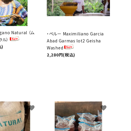
ano Natural （ム
・ペルー Maximiliano Garcia
ラル）
Abad Garmas lot2 Geisha
込)
Washed
2,280円(税込)
favorite
favorite