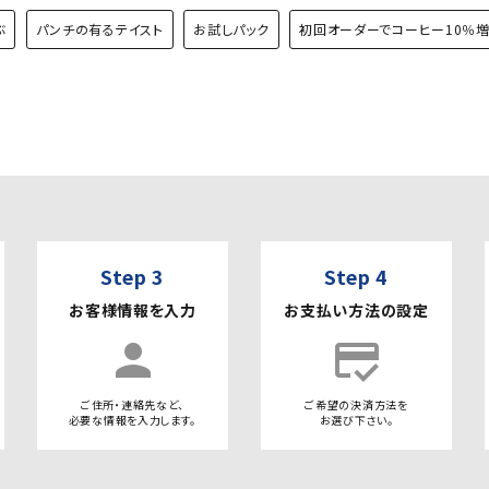
ぶ
パンチの有るテイスト
お試しパック
初回オーダーでコーヒー10％
Step 3
Step 4
お客様情報を入力
お支払い方法の設定
person
credit_score
ご住所・連絡先など、
ご希望の決済方法を
必要な情報を入力します。
お選び下さい。