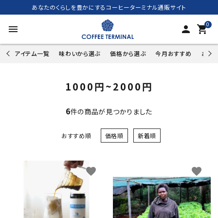
あなたのくらしを豊かにするコーヒーターミナル通販サイト
0
menu
person
shopping_cart
アイテム一覧
味わいから選ぶ
価格から選ぶ
今月おすすめ
お試し
1000円~2000円
6
件の商品が見つかりました
おすすめ順
価格順
新着順
favorite
favorite