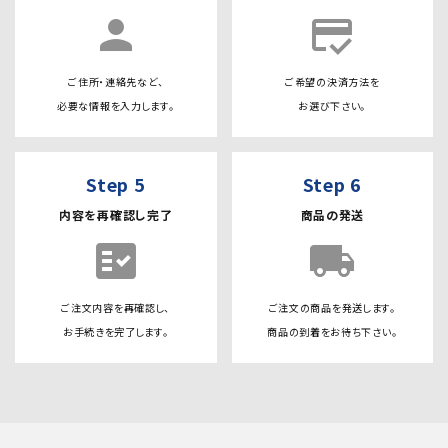
person
credit_score
ご住所・連絡先など、
ご希望の決済方法を
必要な情報を入力します。
お選び下さい。
Step 5
Step 6
内容を再確認し完了
商品の発送
fact_check
local_shipping
ご注文内容を再確認し、
ご注文の商品を発送します。
お手続きを完了します。
商品の到着をお待ち下さい。