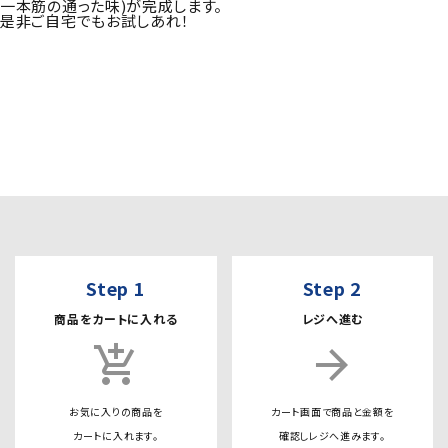
一本筋の通った味)が完成します。
是非ご自宅でもお試しあれ！
Step 1
Step 2
商品をカートに入れる
レジへ進む
add_shopping_cart
arrow_forward
お気に入りの商品を
カート画面で商品と金額を
カートに入れます。
確認しレジへ進みます。