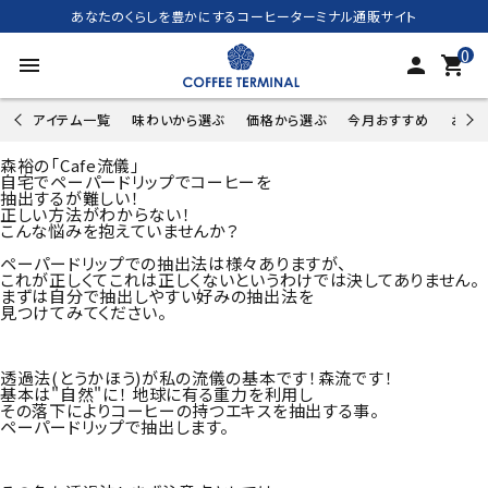
あなたのくらしを豊かにするコーヒーターミナル通販サイト
0
menu
person
shopping_cart
アイテム一覧
味わいから選ぶ
価格から選ぶ
今月おすすめ
お試し
森裕の「Cafe流儀」
自宅でペーパードリップでコーヒーを
抽出するが難しい！
正しい方法がわからない！
こんな悩みを抱えていませんか？
ペーパードリップでの抽出法は様々ありますが、
これが正しくてこれは正しくないというわけでは決してありません。
まずは自分で抽出しやすい好みの抽出法を
見つけてみてください。
透過法(とうかほう)が私の流儀の基本です！森流です！
基本は"自然"に！ 地球に有る重力を利用し
その落下によりコーヒーの持つエキスを抽出する事。
ペーパードリップで抽出します。