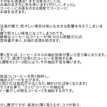
その名も透過法！ まず注意点としては、
お湯の注ぎ方に気を使います(やさしく、そっと)。
コーヒーにお湯をのせる感覚でコーヒーに
お湯を注ぎます。
注湯が雑で、荒々しい場合は味にも大きな影響を与えてしまいま
す。
雑で荒々しい味覚になってしまうのです。
新鮮なコーヒーはコーヒーが持つCO2(炭酸ガス)の
含有量が多く、お湯の浸透を妨ぎます。
悪く言えば、コーヒーエキスの抽出効率が悪いと言う事になります。
そこで、森流では多くのコーヒーを使用する事
(通常の1.5～2倍)により、その抽出不足を補います。
尚且つ、コーヒーを荒く粉砕し、
抽出スピードを上げます。
(荒ければ抵抗が少なくなり、細かければ多くなります)
そうする事で、"さっと"コーヒーの抽出を
《一番だしの様なコーヒー》を抽出するのです。
少し贅沢ですが、森流の(薄く見えるが、コクが有り、