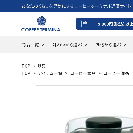
あなたのくらしを豊かにするコーヒーターミナル通販サイト
5.000円（税込）以
商品一覧
味わいから選ぶ
価格から選ぶ
TOP
>
器具
コーヒー豆
フルーツ感・甘味・綺麗な酸味を
0円~500円
ドリッ
パンチ
500円~
TOP
>
アイテム一覧
>
コーヒー器具
>
コーヒー備品
感じるテイスト
GIFT
定期・