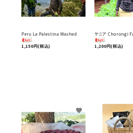
Peru La Palestina Washed
ケニア Chorongi F
1,150円(税込)
1,200円(税込)
favorite