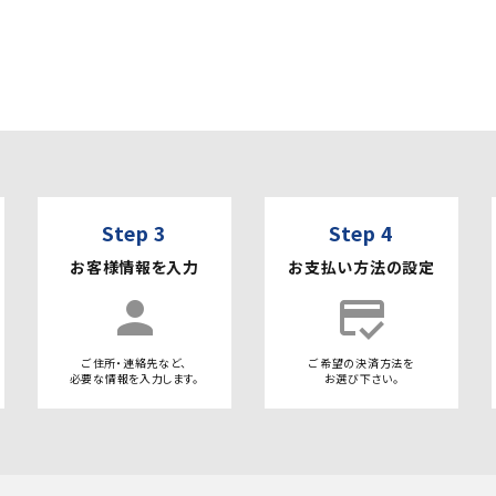
Step 3
Step 4
お客様情報を入力
お支払い方法の設定
person
credit_score
ご住所・連絡先など、
ご希望の決済方法を
必要な情報を入力します。
お選び下さい。