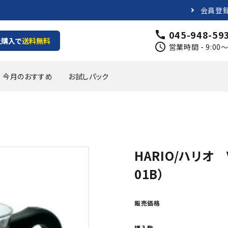
会員登
045-948-59
call
上購入で
送料無料
schedule
営業時間 - 9:0
今月のおすすめ
お試しパック
プパックコーヒー
の有るテイスト
1000円
カフェオレベース
軽やかで爽やかなテイスト
1000円~2000円
頒布会
オリジナルグッズ
HARIO/ハリオ 
01B）
販売価格
購入数