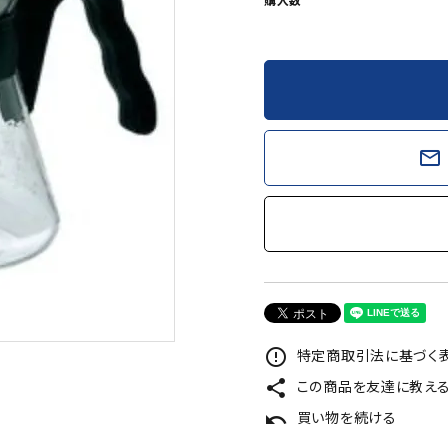
mail_outline
特定商取引法に基づく表
error_outline
この商品を友達に教え
share
買い物を続ける
undo