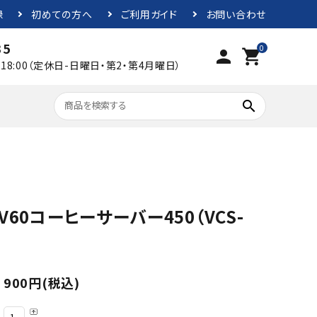
録
初めての方へ
ご利用ガイド
お問い合わせ
35
0
person
shopping_cart
0～18:00（定休日-日曜日・第2・第4月曜日）
search
水出しコーヒー
飲みやすくバランスの良いテイスト
2500円~
コーヒー器具
V60コーヒーサーバー450（VCS-
900円(税込)