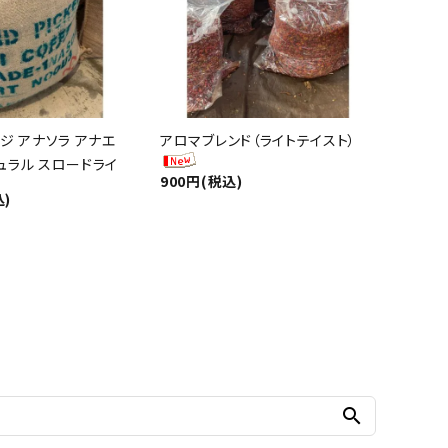
ジ アナソラ アナエ
アロマブレンド（ライトテイスト）
ュラル スロードライ
900円(税込)
込)
search