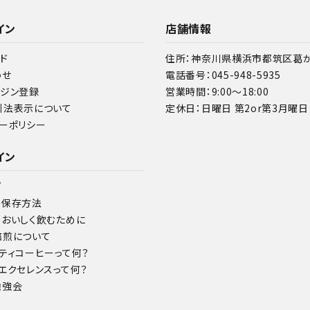
イン
店舗情報
ド
住所：神奈川県横浜市都筑区葛が谷
わせ
電話番号：045-948-5935
ガジン登録
営業時間：9:00～18:00
引法表示について
定休日：日曜日 第2or第3月曜日
ーポリシー
イン
グ
の保存方法
をおいしく飲むために
焙煎について
ティコーヒーって何？
エクセレンスって何？
勉強会