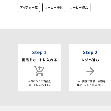
アイテム一覧
コーヒー器具
コーヒー備品
Step 1
Step 2
商品をカートに入れる
レジへ進む
add_shopping_cart
arrow_forward
お気に入りの商品を
カート画面で商品と金額を
カートに入れます。
確認しレジへ進みます。