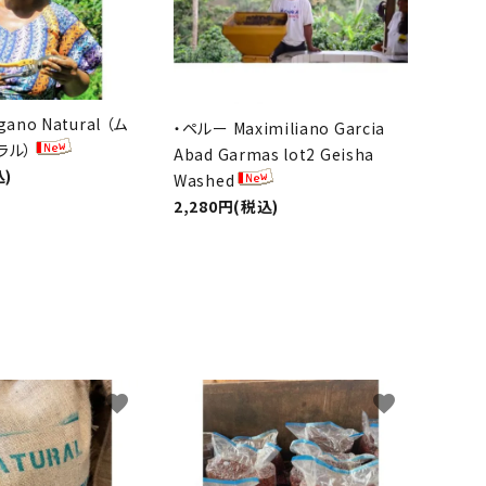
ano Natural （ム
・ペルー Maximiliano Garcia
ラル）
Abad Garmas lot2 Geisha
込)
Washed
2,280円(税込)
favorite
favorite