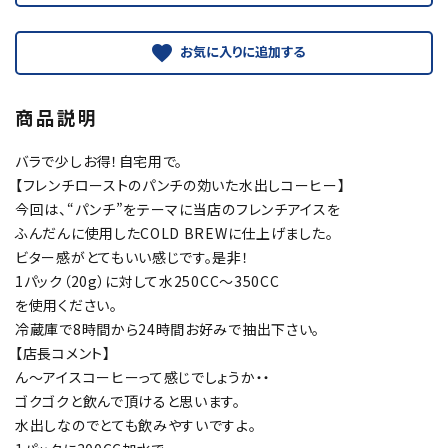
favorite
商品説明
バラで少しお得！自宅用で。
【フレンチローストのパンチの効いた水出しコーヒー】
今回は、“パンチ”をテーマに当店のフレンチアイスを
ふんだんに使用したCOLD BREWに仕上げました。
ビター感がとてもいい感じです。是非！
1パック（20g）に対して水250CC～350CC
を使用ください。
冷蔵庫で8時間から24時間お好みで抽出下さい。
【店長コメント】
ん～アイスコーヒーって感じでしょうか・・
ゴクゴクと飲んで頂けると思います。
水出しなのでとても飲みやすいですよ。