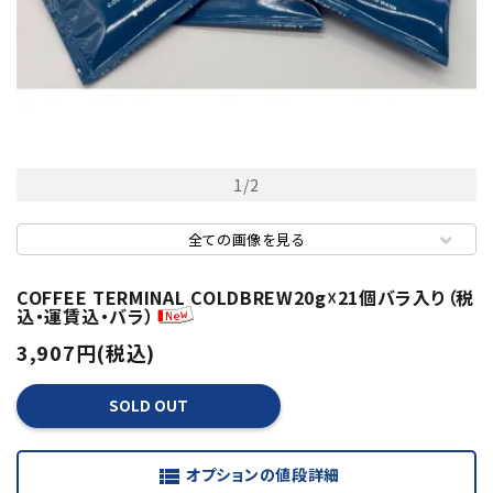
1
/
2
全ての画像を見る
COFFEE TERMINAL COLDBREW20g☓21個バラ入り（税
込・運賃込・バラ）
3,907円(税込)
SOLD OUT
オプションの値段詳細
view_list