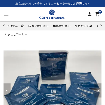
あなたのくらしを豊かにするコーヒーターミナル通販サイト
0
menu
person
shopping_cart
アイテム一覧
味わいから選ぶ
価格から選ぶ
今月おすすめ
お試し
水出しコーヒー