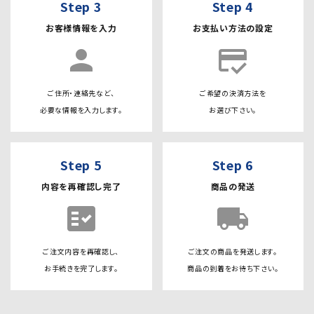
Step 3
Step 4
お客様情報を入力
お支払い方法の設定
person
credit_score
ご住所・連絡先など、
ご希望の決済方法を
必要な情報を入力します。
お選び下さい。
Step 5
Step 6
内容を再確認し完了
商品の発送
fact_check
local_shipping
ご注文内容を再確認し、
ご注文の商品を発送します。
お手続きを完了します。
商品の到着をお待ち下さい。