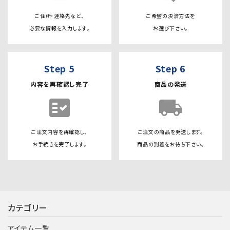
ご住所・連絡先など、
ご希望の決済方法を
必要な情報を入力します。
お選び下さい。
Step 5
Step 6
内容を再確認し完了
商品の発送
fact_check
local_shipping
ご注文内容を再確認し、
ご注文の商品を発送します。
お手続きを完了します。
商品の到着をお待ち下さい。
カテゴリー
アイテム一覧