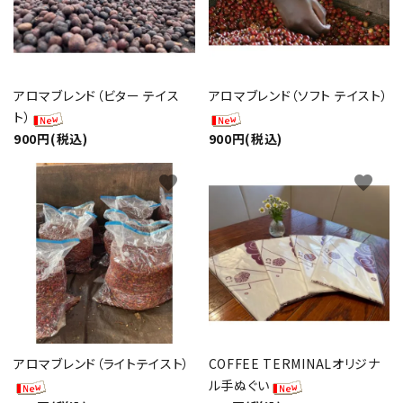
アロマブレンド（ビター テイス
アロマブレンド（ソフト テイスト）
ト）
900円(税込)
900円(税込)
favorite
favorite
アロマブレンド（ライトテイスト）
COFFEE TERMINALオリジナ
ル手ぬぐい