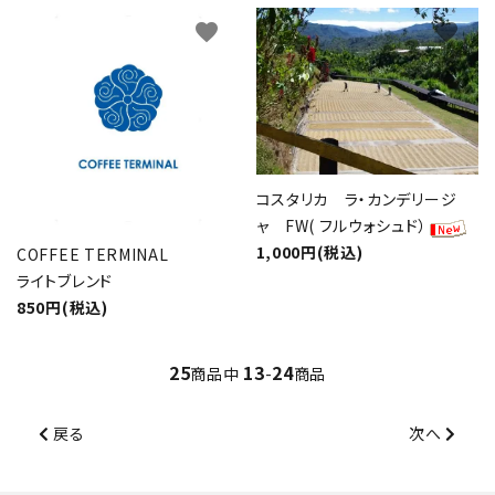
favorite
favorite
コスタリカ ラ・カンデリージ
ャ FW( フルウォシュド）
1,000円(税込)
COFFEE TERMINAL
ライトブレンド
850円(税込)
25
13
24
商品中
-
商品
戻る
次へ