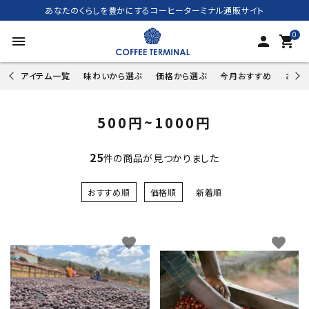
あなたのくらしを豊かにするコーヒーターミナル通販サイト
0
menu
person
shopping_cart
アイテム一覧
味わいから選ぶ
価格から選ぶ
今月おすすめ
お試し
500円~1000円
25
件の商品が見つかりました
おすすめ順
価格順
新着順
favorite
favorite