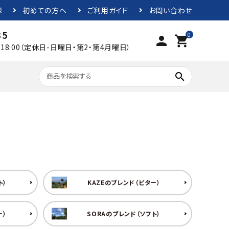
録
初めての方へ
ご利用ガイド
お問い合わせ
35
0
person
shopping_cart
0～18:00（定休日-日曜日・第2・第4月曜日）
search
水出しコーヒー
飲みやすくバランスの良いテイスト
2500円~
コーヒー器具
ト）
KAZEのブレンド（ビター）
ー）
SORAのブレンド（ソフト）