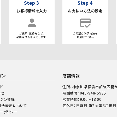
Step 3
Step 4
お客様情報を入力
お支払い方法の設定
person
credit_score
ご住所・連絡先など、
ご希望の決済方法を
必要な情報を入力します。
お選び下さい。
イン
店舗情報
ド
住所：神奈川県横浜市都筑区葛が谷
わせ
電話番号：045-948-5935
ガジン登録
営業時間：9:00～18:00
引法表示について
定休日：日曜日 第2or第3月曜日
ーポリシー