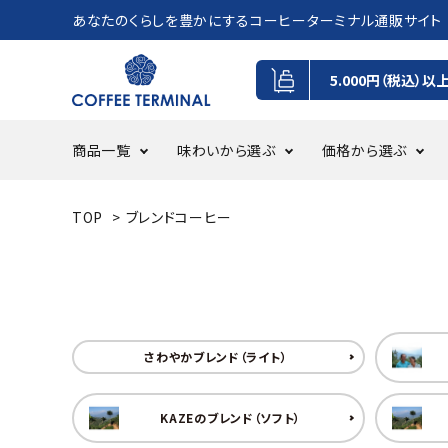
あなたのくらしを豊かにするコーヒーターミナル通販サイト
5.000円（税込）以
商品一覧
味わいから選ぶ
価格から選ぶ
TOP
>
ブレンドコーヒー
コーヒー豆
フルーツ感・甘味・綺麗な酸味を
0円~500円
ドリッ
パンチ
500円~
感じるテイスト
GIFT
定期・
さわやかブレンド（ライト）
KAZEのブレンド（ソフト）