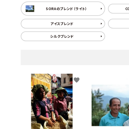
SORAのブレンド（ライト）
C
アイスブレンド
シルクブレンド
favorite