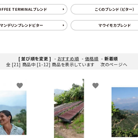
OFFEE TERMINALブレンド
こくのブレンド（ビター）
マンデリンブレンドビター
マウイモカブレンド
[ 並び順を変更 ]
-
おすすめ順
-
価格順
-
新着順
全 [21] 商品中 [1-12] 商品を表示しています
次のページへ
favorite
favorite