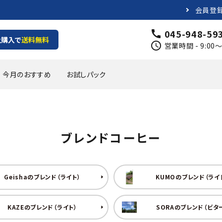
会員登
045-948-59
call
上購入で
送料無料
schedule
営業時間 - 9:0
今月のおすすめ
お試しパック
プパックコーヒー
の有るテイスト
1000円
カフェオレベース
軽やかで爽やかなテイスト
1000円~2000円
ブレンドコーヒー
頒布会
オリジナルグッズ
Geishaのブレンド（ライト）
KUMOのブレンド（ライ
KAZEのブレンド（ライト）
SORAのブレンド（ビタ