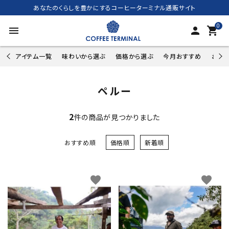
あなたのくらしを豊かにするコーヒーターミナル通販サイト
0
menu
person
shopping_cart
アイテム一覧
味わいから選ぶ
価格から選ぶ
今月おすすめ
お試し
ペルー
2
件の商品が見つかりました
おすすめ順
価格順
新着順
favorite
favorite