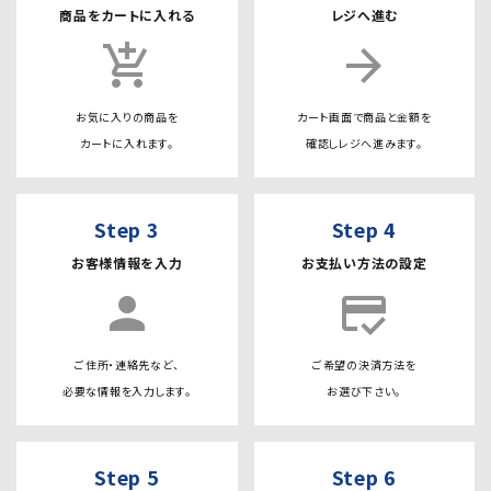
商品をカートに入れる
レジへ進む
add_shopping_cart
arrow_forward
お気に入りの商品を
カート画面で商品と金額を
カートに入れます。
確認しレジへ進みます。
Step 3
Step 4
お客様情報を入力
お支払い方法の設定
person
credit_score
ご住所・連絡先など、
ご希望の決済方法を
必要な情報を入力します。
お選び下さい。
Step 5
Step 6