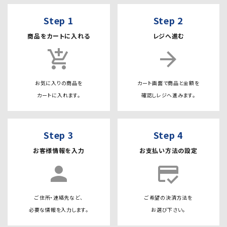
Step 1
Step 2
商品をカートに入れる
レジへ進む
add_shopping_cart
arrow_forward
お気に入りの商品を
カート画面で商品と金額を
カートに入れます。
確認しレジへ進みます。
Step 3
Step 4
お客様情報を入力
お支払い方法の設定
person
credit_score
ご住所・連絡先など、
ご希望の決済方法を
必要な情報を入力します。
お選び下さい。