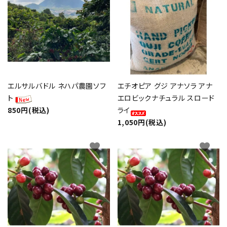
エルサルバドル ネハパ農園ソフ
エチオピア グジ アナソラ アナ
ト
エロビックナチュラル スロード
850円(税込)
ライ
1,050円(税込)
favorite
favorite