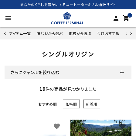
あなたのくらしを豊かにするコーヒーターミナル通販サイト
0
menu
person
shopping_cart
アイテム一覧
味わいから選ぶ
価格から選ぶ
今月おすすめ
お試し
シングルオリジン
さらにジャンルを絞り込む
19
件の商品が見つかりました
おすすめ順
価格順
新着順
favorite
favorite